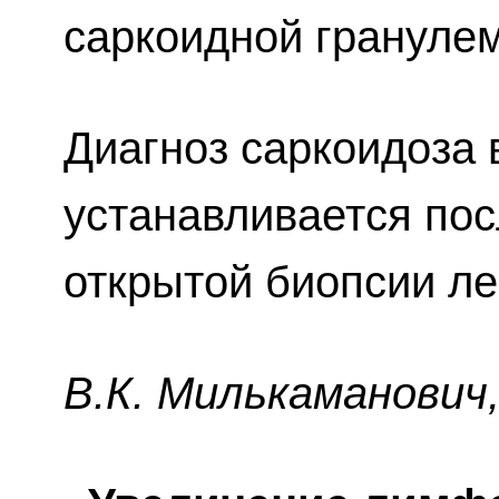
саркоидной грануле
Диагноз саркоидоза 
устанавливается пос
открытой биопсии ле
В.К. Милькaмaнoвич, 