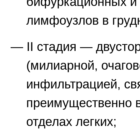
бифуркационных и
лимфоузлов в грудн
II стадия — двуст
(милиарной, очагово
инфильтрацией, свя
преимущественно в
отделах легких;