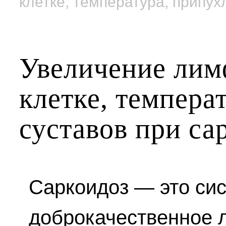
клетке, температура, припух
Увеличение лим
клетке, темпера
суставов при са
Саркоидоз — это си
доброкачественное 