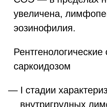
увеличена, лимфопе
эозинофилия.
Рентгенологические
саркоидозом
I стадии характер
внутригрудных лим