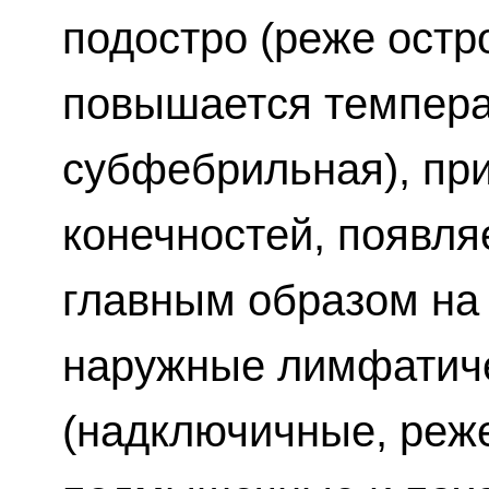
подостро (реже остро
повышается темпера
субфебрильная), пр
конечностей, появля
главным образом на 
наружные лимфатич
(надключичные, реж