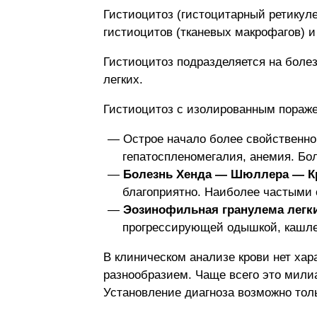
Гистиоцитоз (гистоцитарный ретикул
гистиоцитов (тканевых макрофагов) и
Гистиоцитоз подразделяется на бол
легких.
Гистиоцитоз с изолированным пораже
Острое начало более свойственн
гепатоспленомегалия, анемия. Боле
Болезнь Хенда — Шюллера — К
благоприятно. Наиболее частыми
Эозинофильная гранулема легк
прогрессирующей одышкой, кашле
В клиническом анализе крови нет ха
разнообразием. Чаще всего это мили
Установление диагноза возможно тол