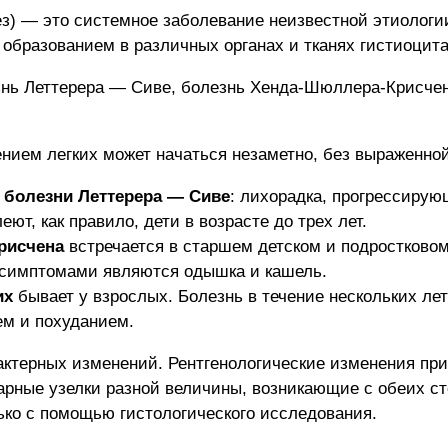
ез) — это системное заболевание неизвестной этиолог
 образованием в различных органах и тканях гистиоцит
езнь Леттерера — Сиве, болезнь Хенда-Шюллера-Крисче
нием легких может начаться незаметно, без выраженно
о
болезни Леттерера — Сиве
: лихорадка, прогрессирую
ют, как правило, дети в возрасте до трех лет.
рисчена
встречается в старшем детском и подростковом
 симптомами являются одышка и кашель.
их
бывает у взрослых. Болезнь в течение нескольких ле
м и похуданием.
рактерных изменений. Рентгенологические изменения п
арные узелки разной величины, возникающие с обеих ст
ько с помощью гистологического исследования.