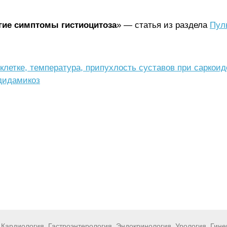
гие симптомы гистиоцитоза
» — статья из раздела
Пул
клетке, температура, припухлость суставов при саркоид
ндидамикоз
Кардиология
Гастроэнтерология
Эндокринология
Урология
Гине