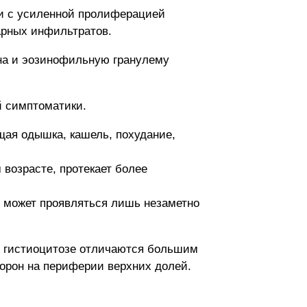
ии с усиленной пролиферацией
арных инфильтратов.
на и эозинофильную гранулему
й симптоматики.
щая одышка, кашель, похудание,
 возрасте, протекает более
т может проявляться лишь незаметно
ри гистиоцитозе отличаются большим
орон на периферии верхних долей.