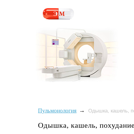
→
Пульмонология
Одышка, кашель, п
Одышка, кашель, похудание