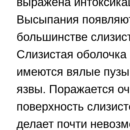
выражена интоксика
Высыпания появляют
большинстве слизист
Слизистая оболочка р
имеются вялые пузыр
язвы. Поражается о
поверхность слизист
делает почти невоз