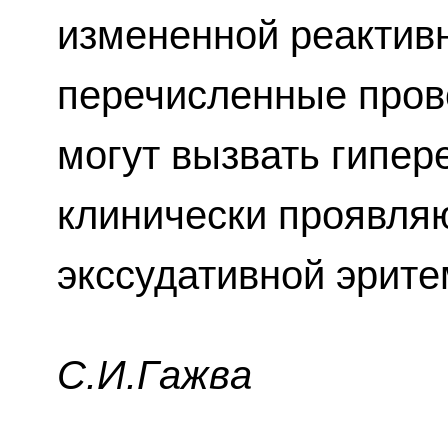
измененной реактив
перечисленные про
могут вызвать гипер
клинически проявл
экссудативной эрите
C.И.Гaжвa