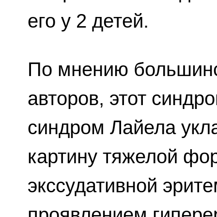
его у 2 детей.
По мнению большин
авторов, этот синдро
синдром Лайела укл
картину тяжелой ф
экссудативной эрите
проявлением гипере