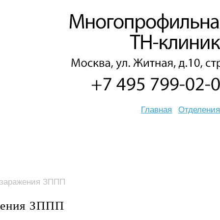
Главная
Отделения
т заражения ЗППП
ажения ЗППП