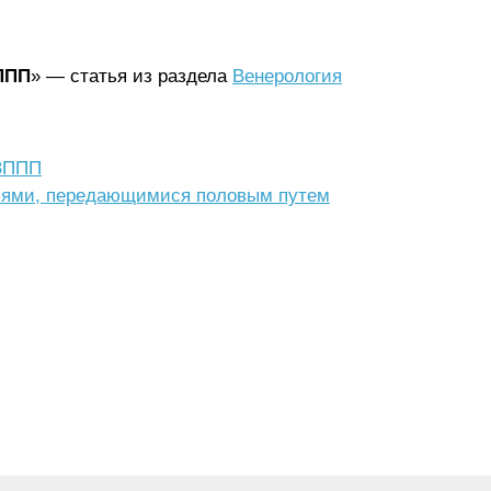
ЗППП
» — статья из раздела
Венерология
 ЗППП
иями, передающимися половым путем