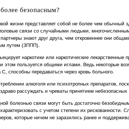
иболее безопасным?
овой жизни представляет собой не более чем обычный 
 половые связи со случайными людьми, многочисленными
 партнеры знают друг друга, чем откровеннее они общаю
ым путем (ЗППП).
нъецирует наркотики или наркотические лекарственные
и этом пользуется общими иглами. Ведь некоторые воз
С, способны передаваться через кровь больного.
отреблении алкоголя или психотропных препаратов, пос
 здраво рассуждать и чреваты принятием небезопасных
дной болезнью связи могут быть достаточно безобидным
характеризовать с учетом степени их рискованности. С
тнеров, которые ничем не заразились ранее и поддержи