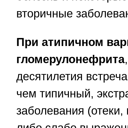
вторичные заболеван
При атипичном вар
гломерулонефрита
десятилетия встреча
чем типичный, экст
заболевания (отеки, 
либо слабо выражен