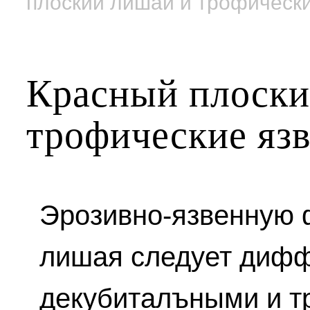
плоский лишай и трофическ
Красный плоски
трофические яз
Эрозивно-язвенную 
лишая следует дифф
декубиталъными и т