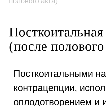
полового акта)
Посткоитальная
(после полового
Посткоитальными н
контрацепции, испо
оплодотворением и 