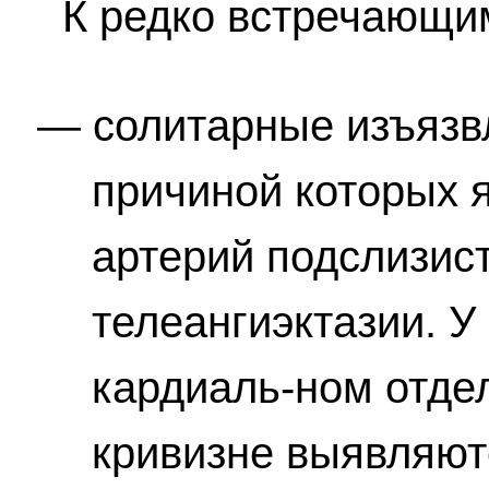
К редко встречающим
солитарные изъязв
причиной которых 
артерий подслизист
телеангиэктазии. У
кардиаль-ном отде
кривизне выявляют