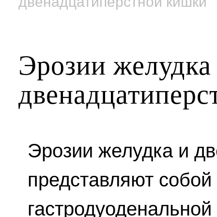
двенадцатиперстной кишки
Эрозии желудка
двенадцатиперс
Эрозии желудка и д
представляют собой
гастродуоденальной 