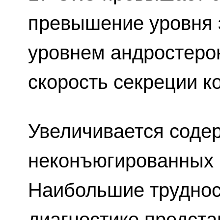
превышение уровня 
уровнем андростерон
скорость секреции к
Увеличивается соде
неконъюгированных 
Наибольшие трудно
диагностике предст