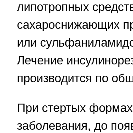
липотропных средств
сахароснижающих п
или сульфаниламидо
Лечение инсулиноре
производится по об
При стертых формах 
заболевания, до по