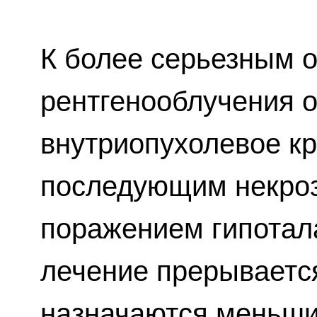
К более серьезным 
рентгенооблучения о
внутриопухолевое к
последующим некроз
поражением гипотала
лечение прерываетс
назначаются меньши