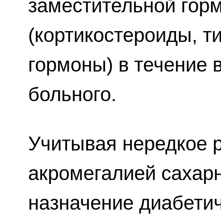
заместительной гор
(кортикостероиды, т
гормоны) в течение
больного.
Учитывая нередкое 
акромегалией сахарн
назначение диабетич