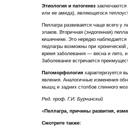
Этиология и патогенез
заключаются в
или ее амида), являющегося теплоус
Пеллагра развивается чаще всего у л
злаков. Вторичная (эндогенная) пелл
кишечнике. Это нередко наблюдается 
педлагры возможны при хронической 
время заболевания — весна и лето, 
Заболевание встречается преимуществ
Патоморфология
характеризуется в
явления. Аналогичные изменения обн
мышц и задних столбов спинного моз
Ред. проф. Г.И. Бурчинский
«
Пеллагра, причины развития, изме
Смотрите также: