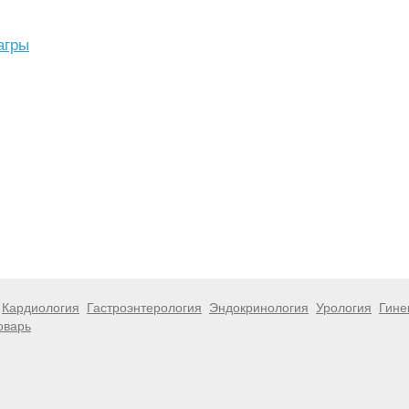
агры
Кардиология
Гастроэнтерология
Эндокринология
Урология
Гине
оварь