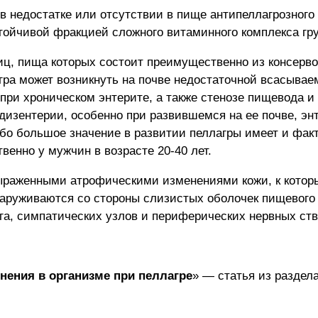
 недостатке или отсутствии в пище антипеллагрозного
тойчивой фракцией сложного витаминного комплекса гр
иц, пища которых состоит преимущественно из консервов
агра может возникнуть на почве недостаточной всасывае
при хроническом энтерите, а также стенозе пищевода и
дизентерии, особенно при развившемся на ее почве, э
ибо большое значение в развитии пеллагры имеет и фак
енно у мужчин в возрасте 20-40 лет.
ыраженными атрофическими изменениями кожи, к кото
аруживаются со стороны слизистых оболочек пищевого 
га, симпатических узлов и периферических нервных ств
нения в организме при пеллагре
» — статья из раздел