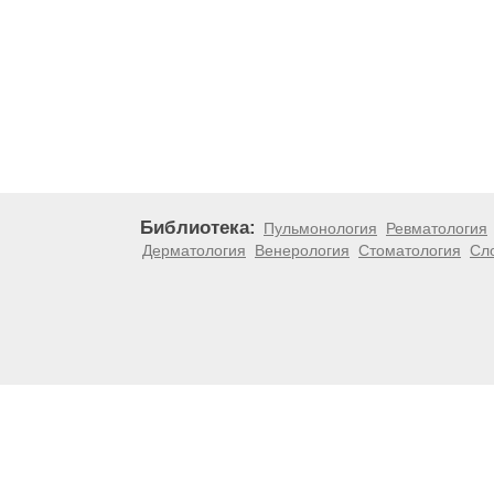
Библиотека:
Пульмонология
Ревматология
Дерматология
Венерология
Стоматология
Сл
Материалы, размещенные на данной странице, носят