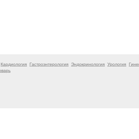
Кардиология
Гастроэнтерология
Эндокринология
Урология
Гине
оварь
 информационный характер и не являются публичной офертой. Посе