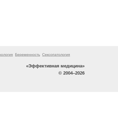
кология
Беременность
Сексопатология
«Эффективная медицина»
© 2004–2026
тители сайта не должны использовать их в качестве