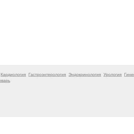
Кардиология
Гастроэнтерология
Эндокринология
Урология
Гине
оварь