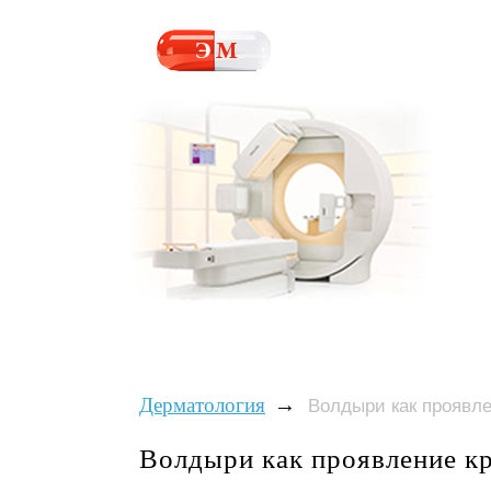
→
Дерматология
Волдыри как проявл
Волдыри как проявление к