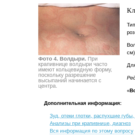
Кл
Ти
роз
Вол
см)
Фото 4. Волдыри.
При
крапивнице волдыри часто
Для
имеют кольцевидную форму,
поскольку разрешение
Ред
высыпаний начинается с
центра.
«
В
Дополнительная информация:
Зуд, отеки глотки, распухшие губы
Анализы при крапивнице, диагноз
Вся информация по этому вопросу