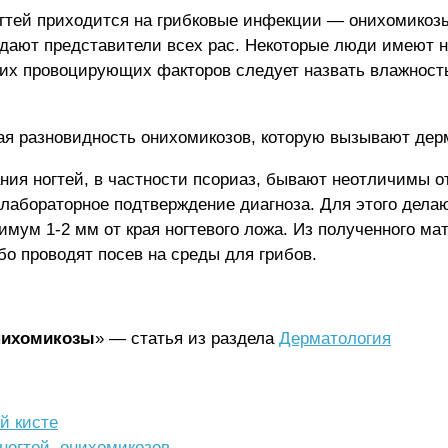
гтей приходится на грибковые инфекции — онихомикоз
адают представители всех рас. Некоторые люди имеют
их провоцирующих факторов следует назвать влажность
я разновидность онихомикозов, которую вызывают де
ия ногтей, в частности псориаз, бывают неотличимы 
 лабораторное подтверждение диагноза. Для этого дела
имум 1-2 мм от края ногтевого ложа. Из полученного мат
о проводят посев на среды для грибов.
онихомикозы
» — статья из раздела
Дерматология
й кисте
ногтей, онихомикозов