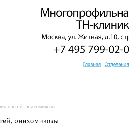
Главная
Отделения
ия ногтей, онихомикозы
тей, онихомикозы