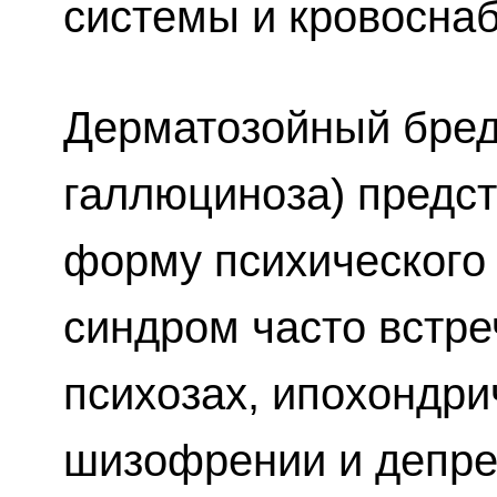
системы и кровосна
Дерматозойный бред
галлюциноза) предс
форму психического 
синдром часто встре
психозах, ипохондр
шизофрении и депре