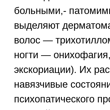
больными,- патомим
выделяют дерматома
волос — трихотилло
ногти — онихофагия,
экскориации). Их ра
навязчивые состоян
психопатического пр