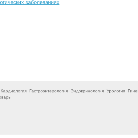
логических заболеваниях
Кардиология
Гастроэнтерология
Эндокринология
Урология
Гине
оварь