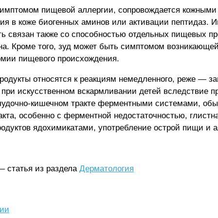
имптомом пищевой аллергии, сопровождается кожными 
я в коже биогенных аминов или активации пептидаз. Ин
ть связан также со способностью отдельных пищевых п
а. Кроме того, зуд может быть симптомом возникающей 
ермии пищевого происхождения.
родукты относятся к реакциям немедленного, реже — за
 при искусственном вскармливании детей вследствие п
лудочно-кишечном тракте ферментными системами, обы
акта, особенно с ферментной недостаточностью, глистн
родуктов ядохимикатами, употребление острой пищи и а
— статья из раздела
Дерматология
гии