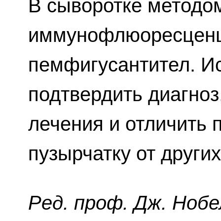
В сыворотке методо
иммунофлюоресценц
пемфигусантител. И
подтвердить диагноз
лечения и отличить
пузырчатку от други
Ред. проф. Дж. Нобе