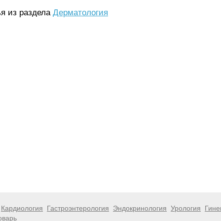
ья из раздела
Дерматология
Кардиология
Гастроэнтерология
Эндокринология
Урология
Гине
оварь