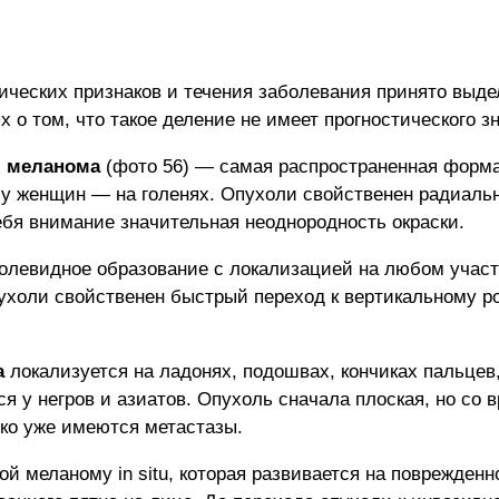
гических признаков и течения заболевания принято выд
 о том, что такое деление не имеет прогностического з
я меланома
(фото 56) — самая распространенная форма
 у женщин — на голенях. Опухоли свойственен радиальн
бя внимание значительная неоднородность окраски.
олевидное образование с локализацией на любом участк
ухоли свойственен быстрый переход к вертикальному ро
а
локализуется на ладонях, подошвах, кончиках пальцев,
ся у негров и азиатов. Опухоль сначала плоская, но со 
дко уже имеются метастазы.
й меланому in situ, которая развивается на поврежден