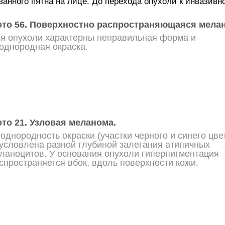
ванного пятна на лице. До перехода опухоли к инвазивн
то 56. Поверхностно распространяющаяся мела
я опухоли характерны неправильная форма и
однородная окраска.
то 21. Узловая меланома.
однородность окраски (участки черного и синего цве
условлена разной глубиной залегания атипичных
ланоцитов. У основания опухоли гиперпигментация
спространяется вбок, вдоль поверхности кожи.