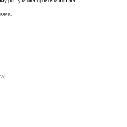
ому росту может пройти много лет.
нома.
та)