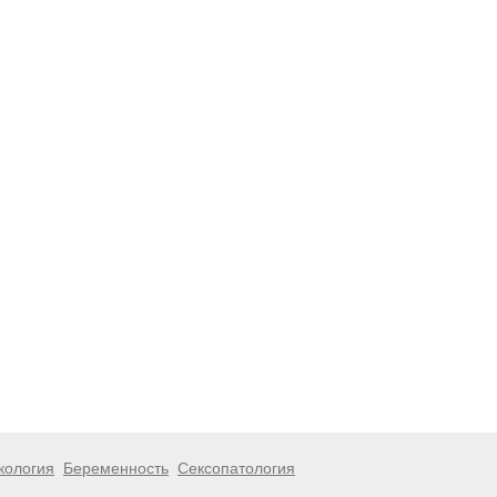
кология
Беременность
Сексопатология