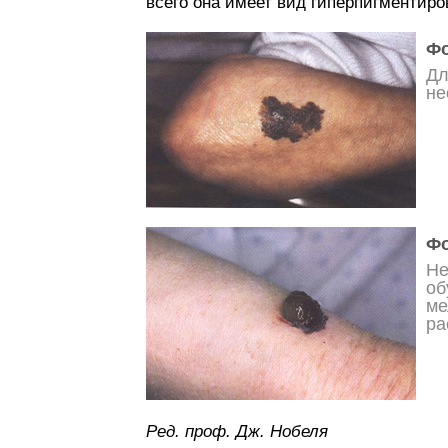
всего она имеет вид гиперпигментиро
Фо
Дл
не
Фо
Не
об
ме
ра
Ред. проф. Дж. Нобеля