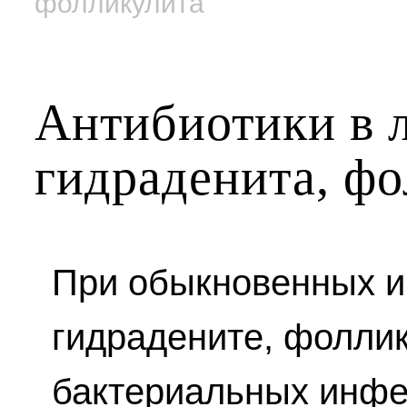
фолликулита
Антибиотики в л
гидраденита, ф
При обыкновенных и 
гидрадените, фоллик
бактериальных инфе