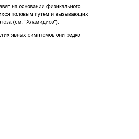
тавят на основании физикального
щихся половым путем и вызывающих
оза (см. "Хламидиоз").
ругих явных симптомов они редко