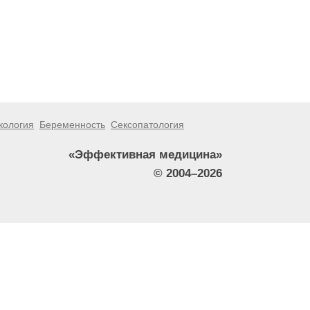
кология
Беременность
Сексопатология
«Эффективная медицина»
© 2004–2026
тители сайта не должны использовать их в качестве
зникшие в результате использования информации,