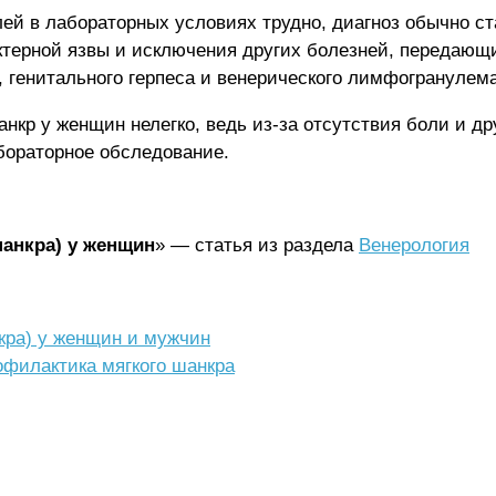
ей в лабораторных условиях трудно, диагноз обычно с
актерной язвы и исключения других болезней, передаю
генитального герпеса и венерического лимфогранулемат
нкр у женщин нелегко, ведь из-за отсутствия боли и д
бораторное обследование.
шанкра) у женщин
» — статья из раздела
Венерология
кра) у женщин и мужчин
офилактика мягкого шанкра