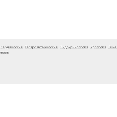
Кардиология
Гастроэнтерология
Эндокринология
Урология
Гине
оварь
 информационный характер и не являются публичной офертой. Посе
 несёт ответственности за возможные негативные последствия, во
размещенной на данной странице.