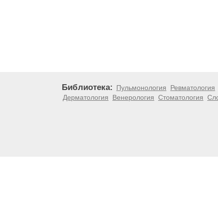
Библиотека:
Пульмонология
Ревматология
Дерматология
Венерология
Стоматология
Сл
Материалы, размещенные на данной странице, носят
медицинских рекомендаций. ООО «ТН-Клиника» не