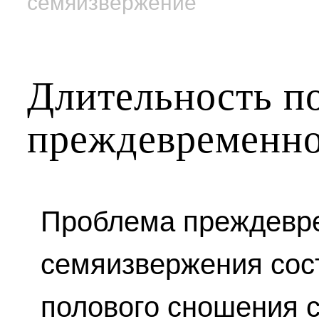
семяизвержение
Длительность по
преждевременно
Проблема преждевр
семяизвержения сост
полового сношения 