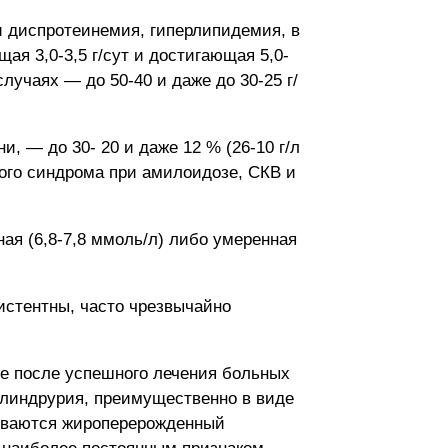
и диспротеинемия, гиперлипидемия, в
я 3,0-3,5 г/сут и достигающая 5,0-
случаях — до 50-40 и даже до 30-25 г/
, — до 30- 20 и даже 12 % (26-10 г/л
ого синдрома при амилоидозе, СКВ и
ая (6,8-7,8 ммоль/л) либо умеренная
зистентны, часто чрезвычайно
е после успешного лечения больных
илиндрурия, преимущественно в виде
живаются жироперерожденный