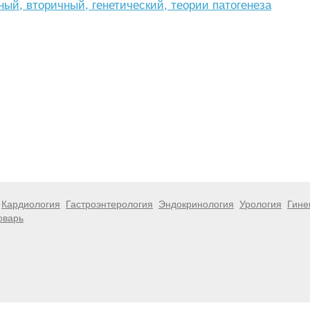
ный, вторичный, генетический, теории патогенеза
Кардиология
Гастроэнтерология
Эндокринология
Урология
Гине
оварь