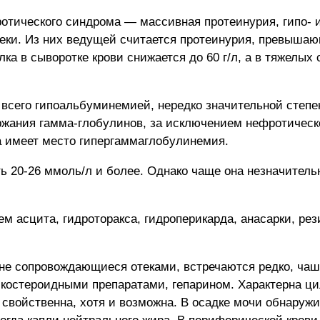
отического синдрома — массивная протеинурия, гипо- 
еки. Из них ведущей считается протеинурия, превышающа
лка в сыворотке крови снижается до 60 г/л, а в тяжелых 
сего гипоальбуминемией, нередко значительной степени
ржания гамма-глобулинов, за исключением нефротическ
да имеет место гипергаммаглобулинемия.
 20-26 ммоль/л и более. Однако чаще она незначительн
ем асцита, гидроторакса, гидроперикарда, анасарки, ре
не сопровождающиеся отеками, встречаются редко, чаш
костероидными препаратами, гепарином. Характерна ц
 свойственна, хотя и возможна. В осадке мочи обнару