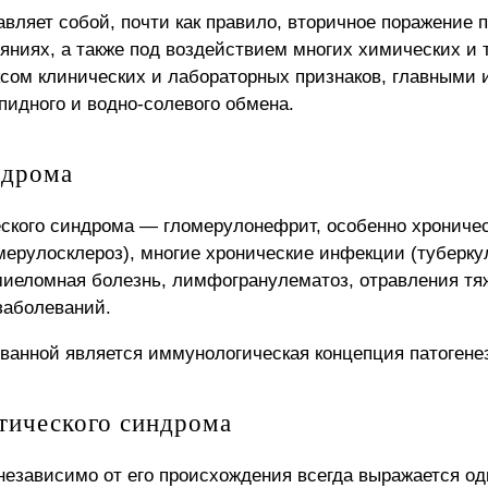
вляет собой, почти как правило, вторичное поражение 
яниях, а также под воздействием многих химических и 
ом клинических и лабораторных признаков, главными 
пидного и водно-солевого обмена.
ндрома
кого синдрома — гломерулонефрит, особенно хроничес
мерулосклероз), многие хронические инфекции (туберк
миеломная болезнь, лимфогранулематоз, отравления тя
заболеваний.
ванной является иммунологическая концепция патогенез
тического синдрома
езависимо от его происхождения всегда выражается од