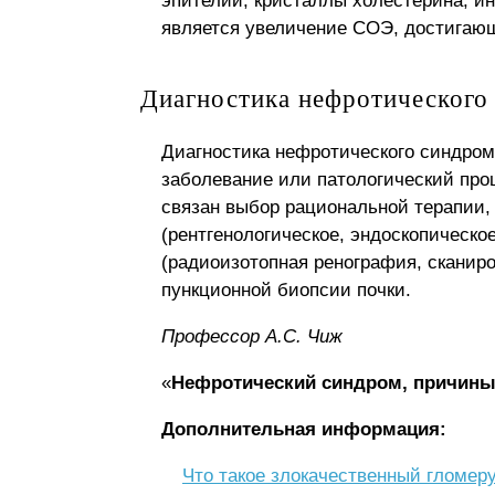
эпителий, кристаллы холестерина, и
является увеличение СОЭ, достигающ
Диагностика нефротического
Диагностика нефротического синдром
заболевание или патологический проц
связан выбор рациональной терапии,
(рентгенологическое, эндоскопическо
(радиоизотопная ренография, сканиро
пункционной биопсии почки.
Профессор A.C. Чиж
«
Нефротический синдром, причины,
Дополнительная информация:
Что такое злокачественный гломе