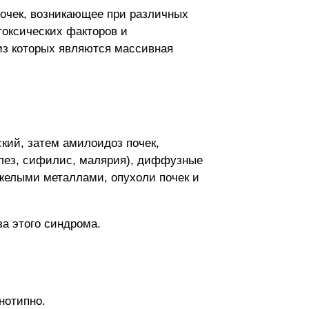
почек, возникающее при различных
токсических факторов и
из которых являются массивная
кий, затем амилоидоз почек,
улез, сифилис, малярия), диффузные
желыми металлами, опухоли почек и
а этого синдрома.
нотипно.