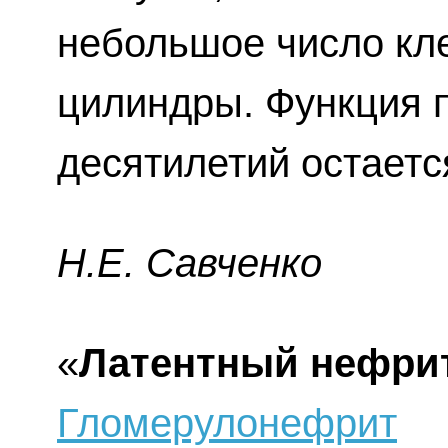
небольшое число кле
цилиндры. Функция п
десятилетий остаетс
H.E. Caвчeнкo
«
Латентный нефри
Гломерулонефрит