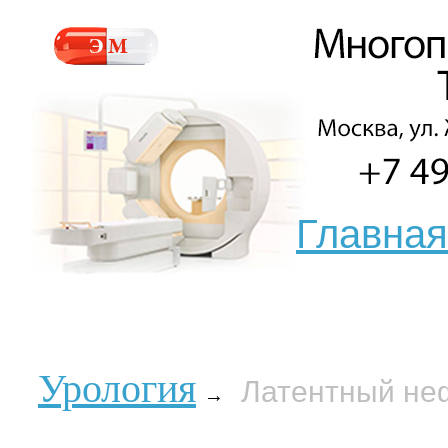
Главная
Урология
Латентный не
→