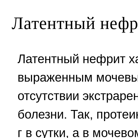
Латентный нефр
Латентный нефрит х
выраженным мочевы
отсутствии экстраре
болезни. Так, проте
г в сутки, а в мочев