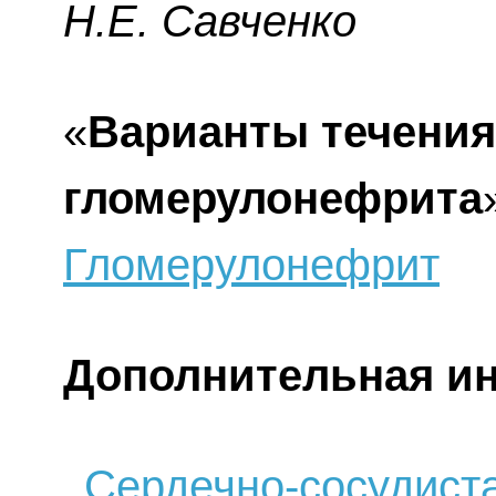
H.E. Caвчeнкo
«
Варианты течения
гломерулонефрита
Гломерулонефрит
Дополнительная и
Сердечно-сосудиста