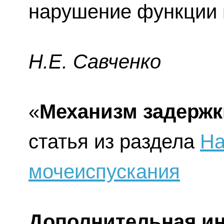
нарушение функции 
H.E. Caвчeнкo
«
Механизм задержк
статья из раздела
На
мочеиспускания
Дополнительная и