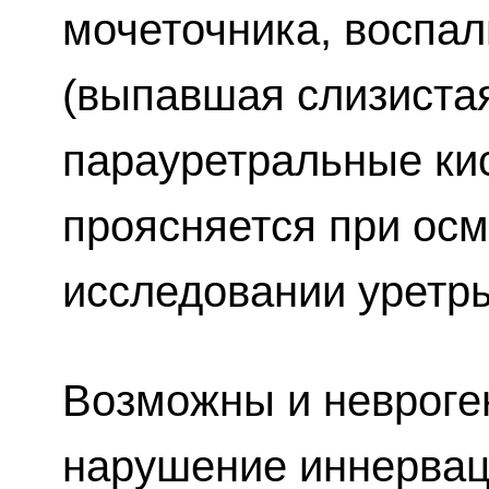
мочеточника, воспа
(выпавшая слизистая
парауретральные ки
проясняется при ос
исследовании уретр
Возможны и неврог
нарушение иннервац