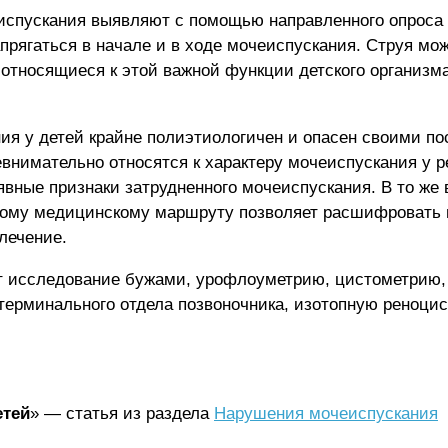
еиспускания выявляют с помощью направленного опроса
прягаться в начале и в ходе мочеиспускания. Струя мож
 относящиеся к этой важной функции детского организма
ия у детей крайне полиэтиологичен и опасен своими п
евнимательно относятся к характеру мочеиспускания у 
явные признаки затрудненного мочеиспускания. В то же
ному медицинскому маршруту позволяет расшифровать 
лечение.
ет исследование бужами, урофлоуметрию, цистометрию,
терминального отдела позвоночника, изотопную реноци
етей
» — статья из раздела
Нарушения мочеиспускания