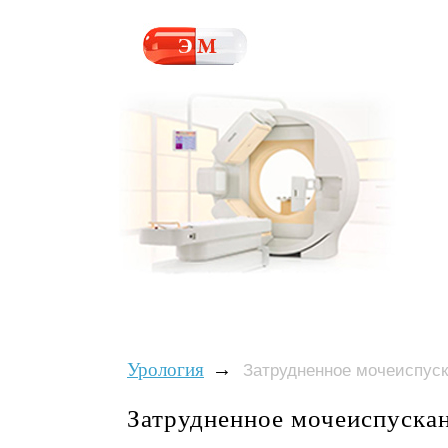
→
Урология
Затрудненное мочеиспуск
Затрудненное мочеиспускан