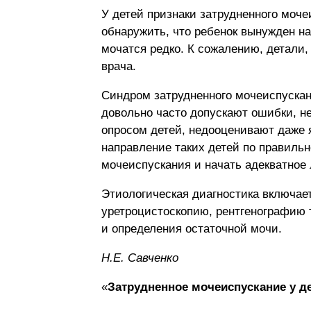
У детей признаки затрудненного моч
обнаружить, что ребенок вынужден на
мочатся редко. К сожалению, детали,
врача.
Синдром затрудненного мочеиспускан
довольно часто допускают ошибки, н
опросом детей, недооценивают даже 
направление таких детей по правиль
мочеиспускания и начать адекватное 
Этиологическая диагностика включа
уретроцистоскопию, рентгенографию 
и определения остаточной мочи.
H.E. Caвчeнкo
«
Затрудненное мочеиспускание у д