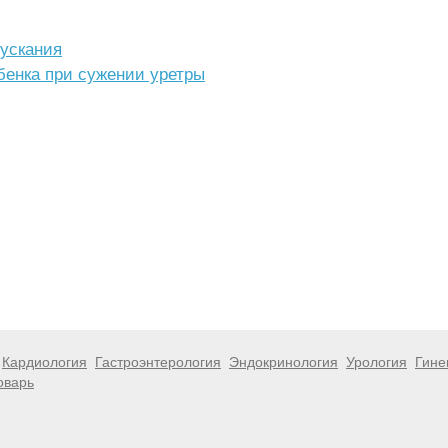
пускания
бенка при сужении уретры
Кардиология
Гастроэнтерология
Эндокринология
Урология
Гине
оварь