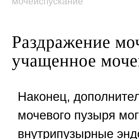
мочеиспускание
Раздражение мо
учащенное моче
Наконец, дополните
мочевого пузыря мо
внутрипузырные эндо