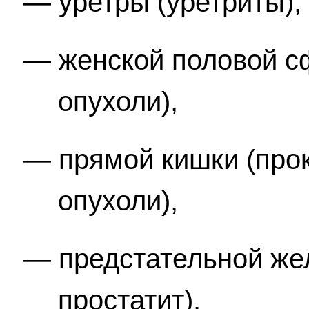
уретры (уретриты),
женской половой с
опухоли),
прямой кишки (про
опухоли),
предстательной жел
простатит),