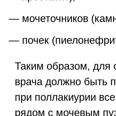
мочеточников (камн
почек (пиелонефрит
Таким образом, для
врача должно быть 
при поллакиурии вс
рядом с мочевым пу