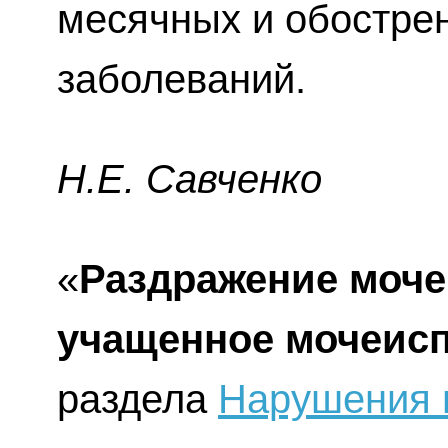
месячных и обострен
заболеваний.
H.E. Caвчeнкo
«
Раздражение моче
учащенное мочеисп
раздела
Нарушения 