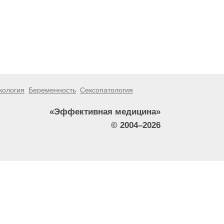
кология
Беременность
Сексопатология
«Эффективная медицина»
© 2004–2026
тители сайта не должны использовать их в качестве
зникшие в результате использования информации,