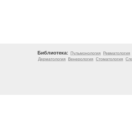
Библиотека:
Пульмонология
Ревматология
Дерматология
Венерология
Стоматология
Сл
Материалы, размещенные на данной странице, носят
медицинских рекомендаций. ООО «ТН-Клиника» не