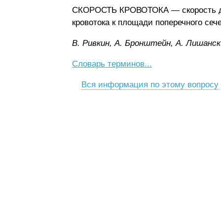
СКОРОСТЬ КРОВОТОКА — скорость дви
кровотока к площади поперечного сеч
B. Pивкин, A. Бpoнштeйн, A. Лишaнcк
Словарь терминов...
Вся информация по этому вопросу