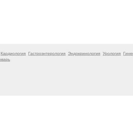
Кардиология
Гастроэнтерология
Эндокринология
Урология
Гине
оварь
 информационный характер и не являются публичной офертой. Посе
 несёт ответственности за возможные негативные последствия, во
размещенной на данной странице.