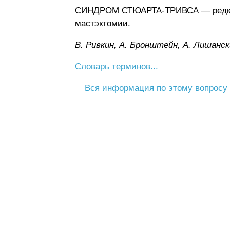
СИНДРОМ СТЮАРТА-ТРИВСА — редкая,
мастэктомии.
B. Pивкин, A. Бpoнштeйн, A. Лишaнcк
Словарь терминов...
Вся информация по этому вопросу