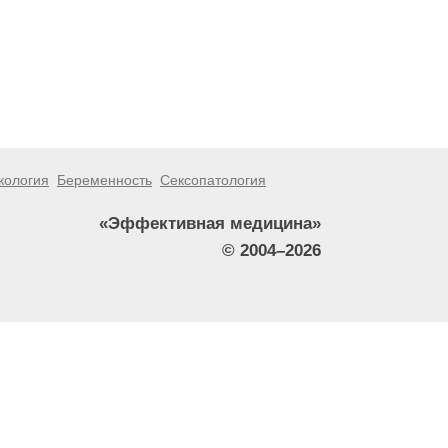
кология
Беременность
Сексопатология
«Эффективная медицина»
© 2004–2026
тители сайта не должны использовать их в качестве
зникшие в результате использования информации,