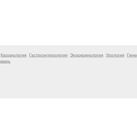
Кардиология
Гастроэнтерология
Эндокринология
Урология
Гине
оварь
 информационный характер и не являются публичной офертой. Посе
 несёт ответственности за возможные негативные последствия, во
размещенной на данной странице.