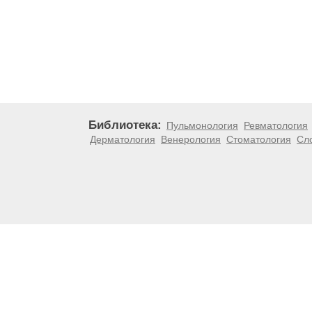
Библиотека:
Пульмонология
Ревматология
Дерматология
Венерология
Стоматология
Сл
Материалы, размещенные на данной странице, носят
медицинских рекомендаций. ООО «ТН-Клиника» не