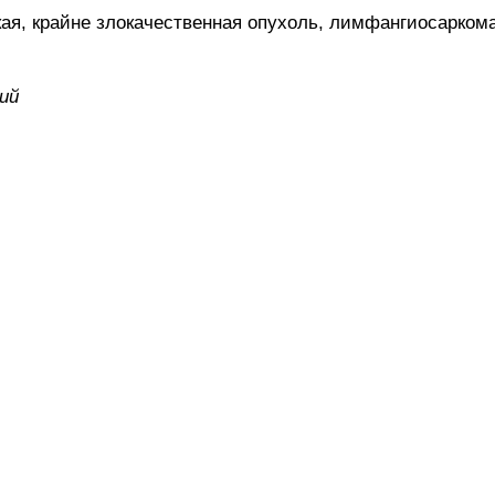
 крайне злокачественная опухоль, лимфангиосаркома
ий