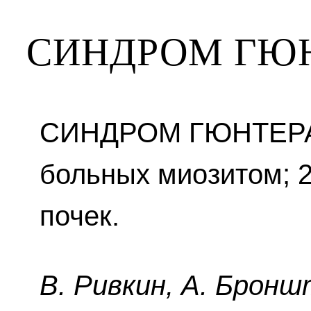
СИНДРОМ ГЮ
СИНДРОМ ГЮНТЕРА 
больных миозитом; 
почек.
B. Pивкин, A. Бpoнш