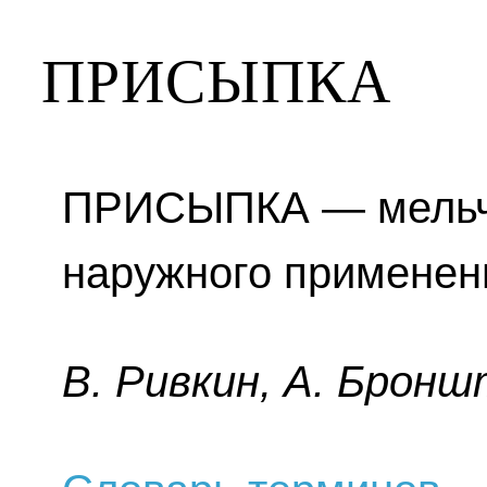
ПРИСЫПКА
ПРИСЫПКА — мельч
наружного применен
B. Pивкин, A. Бpoнш