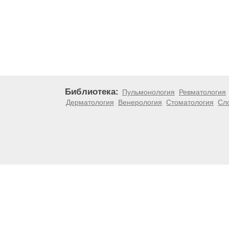
Библиотека:
Пульмонология
Ревматология
Дерматология
Венерология
Стоматология
Сл
Материалы, размещенные на данной странице, носят
медицинских рекомендаций. ООО «ТН-Клиника» не