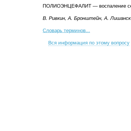
ПОЛИОЭНЦЕФАЛИТ — воспаление серо
B. Pивкин, A. Бpoнштeйн, A. Лишaнcк
Словарь терминов...
Вся информация по этому вопросу