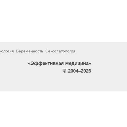
кология
Беременность
Сексопатология
«Эффективная медицина»
© 2004–2026
тители сайта не должны использовать их в качестве
зникшие в результате использования информации,