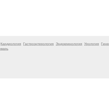
Кардиология
Гастроэнтерология
Эндокринология
Урология
Гине
оварь
 информационный характер и не являются публичной офертой. Посе
 несёт ответственности за возможные негативные последствия, во
размещенной на данной странице.