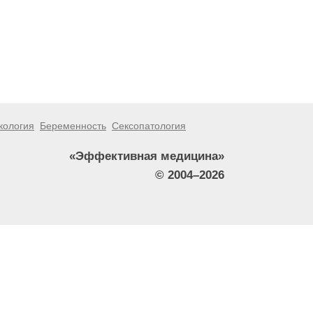
кология
Беременность
Сексопатология
«Эффективная медицина»
© 2004–2026
тители сайта не должны использовать их в качестве
зникшие в результате использования информации,