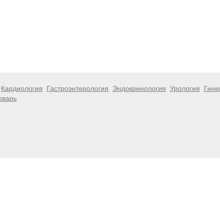
Кардиология
Гастроэнтерология
Эндокринология
Урология
Гине
оварь
 информационный характер и не являются публичной офертой. Посе
 несёт ответственности за возможные негативные последствия, во
размещенной на данной странице.