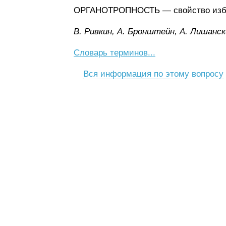
ОРГАНОТРОПНОСТЬ — свойство избир
B. Pивкин, A. Бpoнштeйн, A. Лишaнcк
Словарь терминов...
Вся информация по этому вопросу