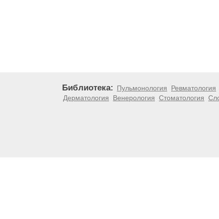
Библиотека:
Пульмонология
Ревматология
Дерматология
Венерология
Стоматология
Сл
Материалы, размещенные на данной странице, носят
медицинских рекомендаций. ООО «ТН-Клиника» не