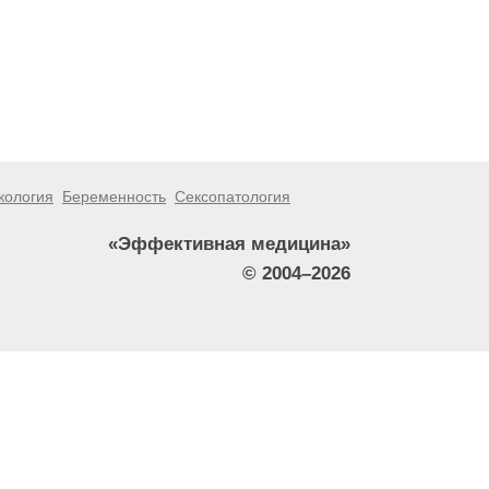
кология
Беременность
Сексопатология
«Эффективная медицина»
© 2004–2026
тители сайта не должны использовать их в качестве
зникшие в результате использования информации,