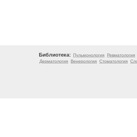
Библиотека:
Пульмонология
Ревматология
Дерматология
Венерология
Стоматология
Сл
Материалы, размещенные на данной странице, носят
медицинских рекомендаций. ООО «ТН-Клиника» не