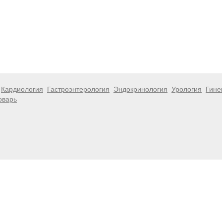
Кардиология
Гастроэнтерология
Эндокринология
Урология
Гине
оварь
 информационный характер и не являются публичной офертой. Посе
 несёт ответственности за возможные негативные последствия, во
размещенной на данной странице.