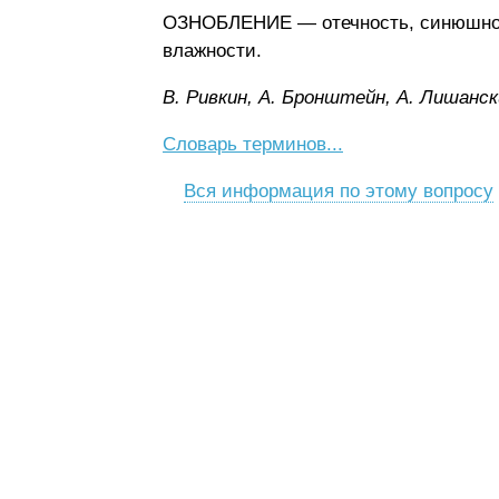
ОЗНОБЛЕНИЕ — отечность, синюшност
влажности.
B. Pивкин, A. Бpoнштeйн, A. Лишaнcк
Словарь терминов...
Вся информация по этому вопросу