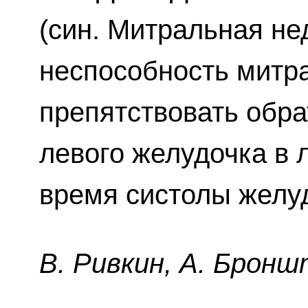
(син. Митральная не
неспособность митр
препятствовать обра
левого желудочка в 
время систолы желу
B. Pивкин, A. Бpoнш