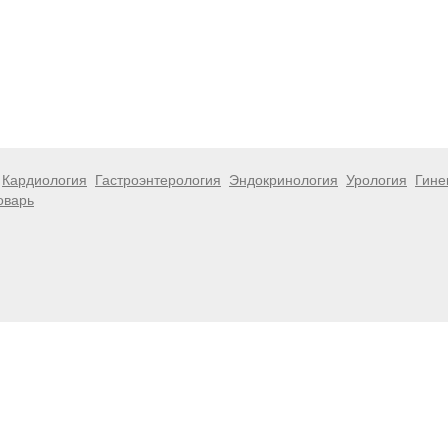
Кардиология
Гастроэнтерология
Эндокринология
Урология
Гине
оварь
 информационный характер и не являются публичной офертой. Посе
 несёт ответственности за возможные негативные последствия, во
размещенной на данной странице.