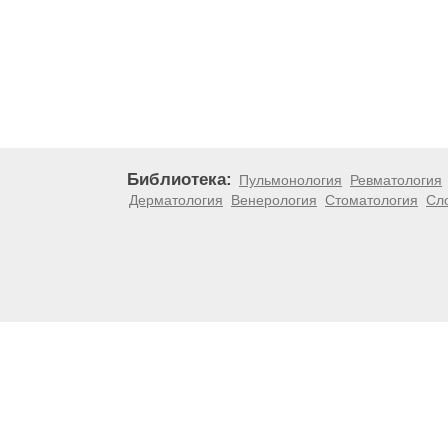
Библиотека:
Пульмонология
Ревматология
Дерматология
Венерология
Стоматология
Сл
Материалы, размещенные на данной странице, носят
медицинских рекомендаций. ООО «ТН-Клиника» не