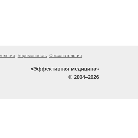
кология
Беременность
Сексопатология
«Эффективная медицина»
© 2004–2026
тители сайта не должны использовать их в качестве
зникшие в результате использования информации,