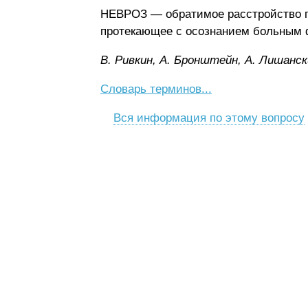
НЕВРОЗ — обратимое расстройство п
протекающее с осознанием больным ф
B. Pивкин, A. Бpoнштeйн, A. Лишaнcк
Словарь терминов...
Вся информация по этому вопросу