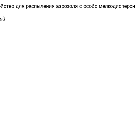
ство для распыления аэрозоля с особо мелкодисперс
ий