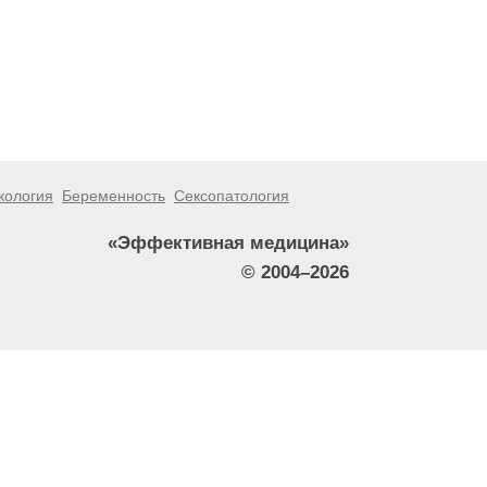
кология
Беременность
Сексопатология
«Эффективная медицина»
© 2004–2026
тители сайта не должны использовать их в качестве
зникшие в результате использования информации,