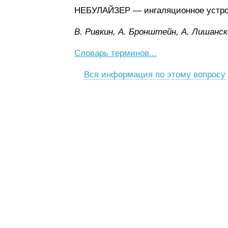
НЕБУЛАЙЗЕР — ингаляционное устрой
B. Pивкин, A. Бpoнштeйн, A. Лишaнcк
Словарь терминов...
Вся информация по этому вопросу