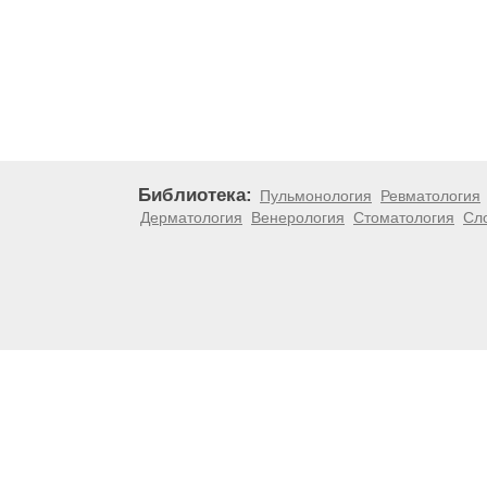
Библиотека:
Пульмонология
Ревматология
Дерматология
Венерология
Стоматология
Сл
Материалы, размещенные на данной странице, носят
медицинских рекомендаций. ООО «ТН-Клиника» не