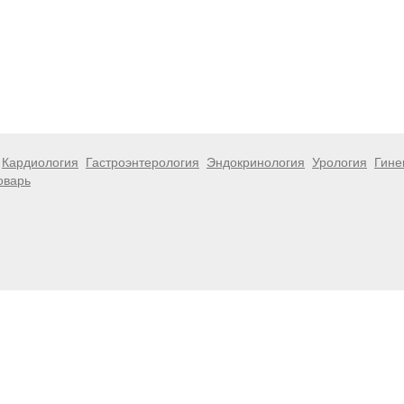
Кардиология
Гастроэнтерология
Эндокринология
Урология
Гине
оварь
 информационный характер и не являются публичной офертой. Посе
 несёт ответственности за возможные негативные последствия, во
размещенной на данной странице.