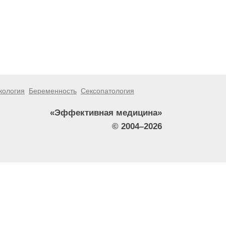
кология
Беременность
Сексопатология
«Эффективная медицина»
© 2004–2026
тители сайта не должны использовать их в качестве
зникшие в результате использования информации,