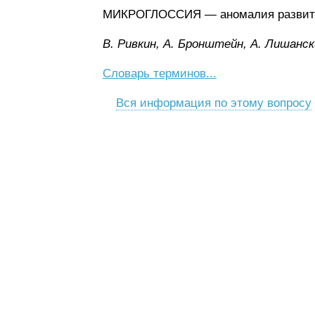
МИКРОГЛОССИЯ — аномалия развити
B. Pивкин, A. Бpoнштeйн, A. Лишaнcк
Словарь терминов...
Вся информация по этому вопросу