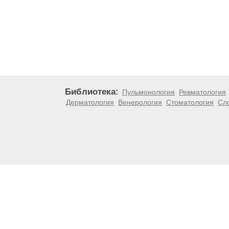
Библиотека:
Пульмонология
Ревматология
Дерматология
Венерология
Стоматология
Сл
Материалы, размещенные на данной странице, носят
медицинских рекомендаций. ООО «ТН-Клиника» не