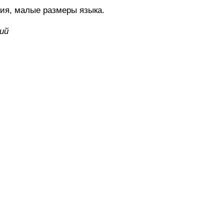
я, малые размеры языка.
ий