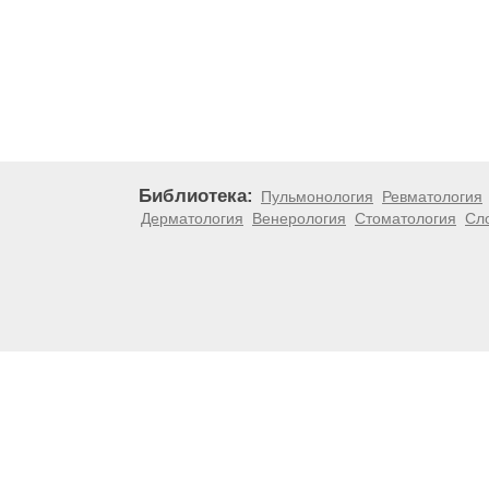
Библиотека:
Пульмонология
Ревматология
Дерматология
Венерология
Стоматология
Сл
Материалы, размещенные на данной странице, носят
медицинских рекомендаций. ООО «ТН-Клиника» не