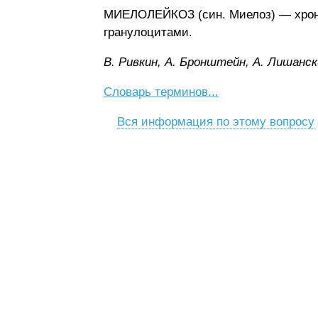
МИЕЛОЛЕЙКОЗ (син. Миелоз) — хрони
гранулоцитами.
B. Pивкин, A. Бpoнштeйн, A. Лишaнcк
Словарь терминов...
Вся информация по этому вопросу