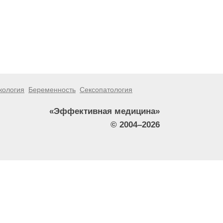
кология
Беременность
Сексопатология
«Эффективная медицина»
© 2004–2026
тители сайта не должны использовать их в качестве
зникшие в результате использования информации,