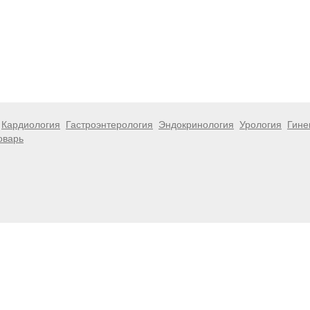
Кардиология
Гастроэнтерология
Эндокринология
Урология
Гине
оварь
 информационный характер и не являются публичной офертой. Посе
 несёт ответственности за возможные негативные последствия, во
размещенной на данной странице.