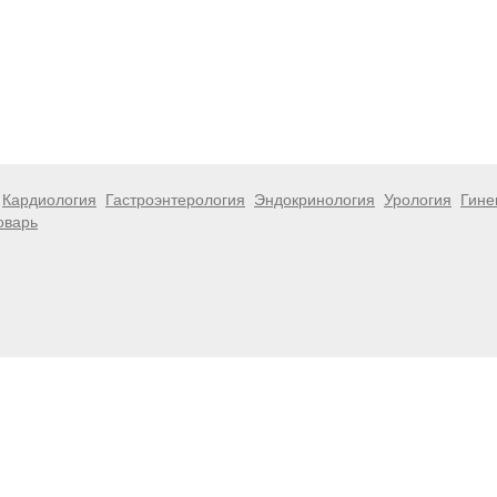
Кардиология
Гастроэнтерология
Эндокринология
Урология
Гине
оварь
 информационный характер и не являются публичной офертой. Посе
 несёт ответственности за возможные негативные последствия, во
размещенной на данной странице.