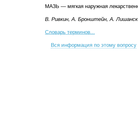
МАЗЬ — мягкая наружная лекарствен
B. Pивкин, A. Бpoнштeйн, A. Лишaнcк
Словарь терминов...
Вся информация по этому вопросу