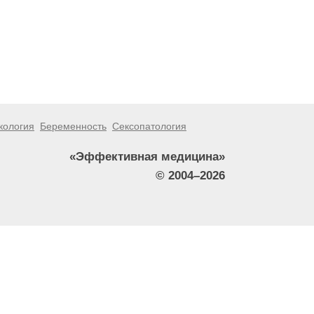
кология
Беременность
Сексопатология
«Эффективная медицина»
© 2004–2026
тители сайта не должны использовать их в качестве
зникшие в результате использования информации,