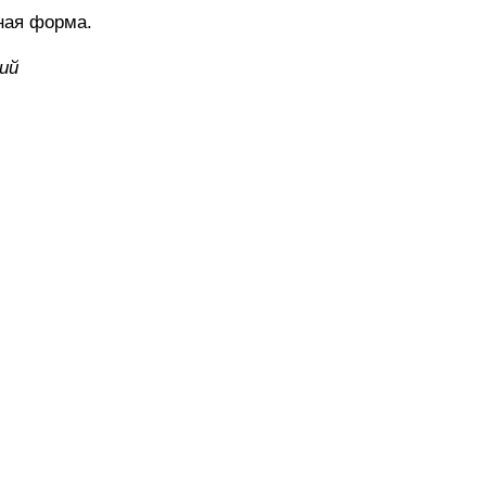
ная форма.
ий