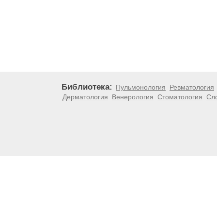
Библиотека:
Пульмонология
Ревматология
Дерматология
Венерология
Стоматология
Сл
Материалы, размещенные на данной странице, носят
медицинских рекомендаций. ООО «ТН-Клиника» не