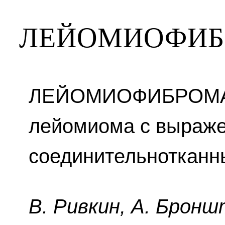
ЛЕЙОМИОФИ
ЛЕЙОМИОФИБРОМА(
лейомиома с выраж
соединительнотканн
B. Pивкин, A. Бpoнш