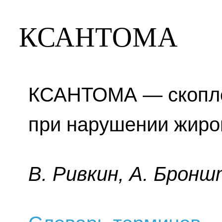
КСАНТОМА
КСАНТОМА — скопле
при нарушении жиро
B. Pивкин, A. Бpoнш