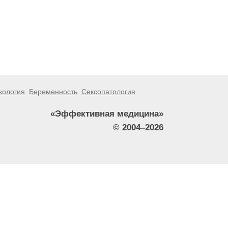
кология
Беременность
Сексопатология
«Эффективная медицина»
© 2004–2026
тители сайта не должны использовать их в качестве
зникшие в результате использования информации,