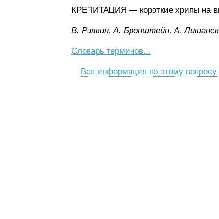
КРЕПИТАЦИЯ — короткие хрипы на вы
B. Pивкин, A. Бpoнштeйн, A. Лишaнcк
Словарь терминов...
Вся информация по этому вопросу