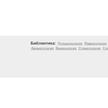
Библиотека:
Пульмонология
Ревматология
Дерматология
Венерология
Стоматология
Сл
Материалы, размещенные на данной странице, носят
медицинских рекомендаций. ООО «ТН-Клиника» не