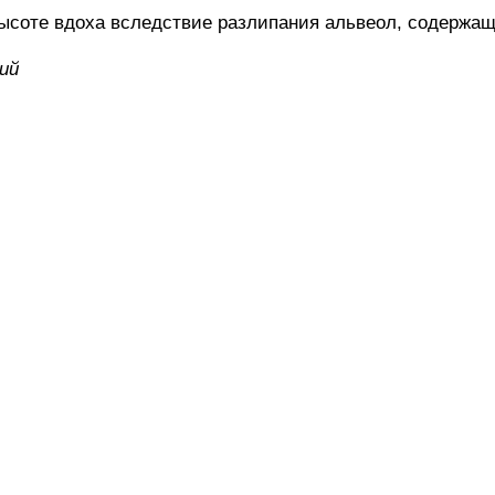
соте вдоха вследствие разлипания альвеол, содержащи
ий