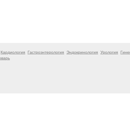
Кардиология
Гастроэнтерология
Эндокринология
Урология
Гине
оварь
 информационный характер и не являются публичной офертой. Посе
 несёт ответственности за возможные негативные последствия, во
размещенной на данной странице.