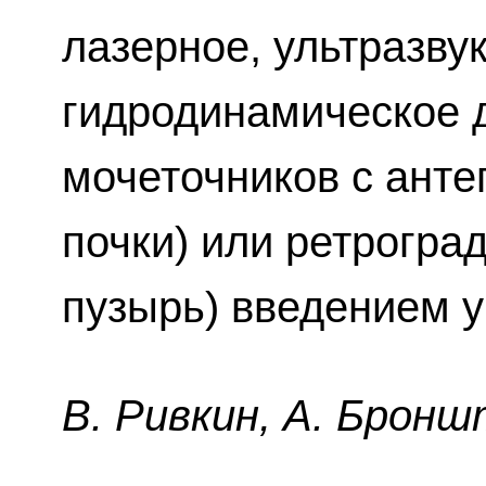
лазерное, ультразву
гидродинамическое 
мочеточников с анте
почки) или ретрогра
пузырь) введением у
B. Pивкин, A. Бpoнш