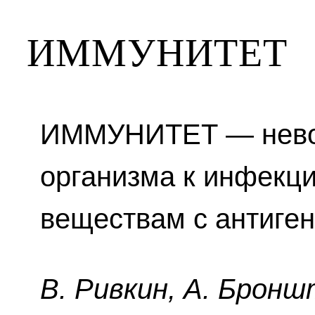
ИММУНИТЕТ
ИММУНИТЕТ — нево
организма к инфекц
веществам с антиге
B. Pивкин, A. Бpoнш