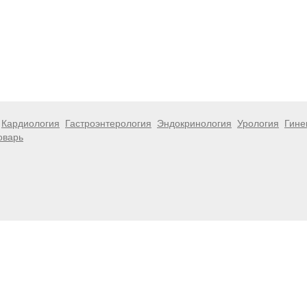
Кардиология
Гастроэнтерология
Эндокринология
Урология
Гине
оварь
 информационный характер и не являются публичной офертой. Посе
 несёт ответственности за возможные негативные последствия, во
размещенной на данной странице.