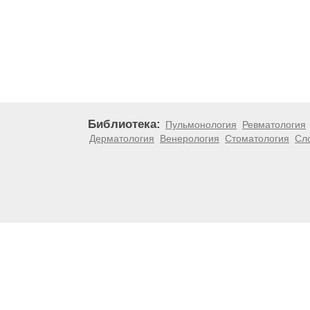
Библиотека:
Пульмонология
Ревматология
Дерматология
Венерология
Стоматология
Сл
Материалы, размещенные на данной странице, носят
медицинских рекомендаций. ООО «ТН-Клиника» не