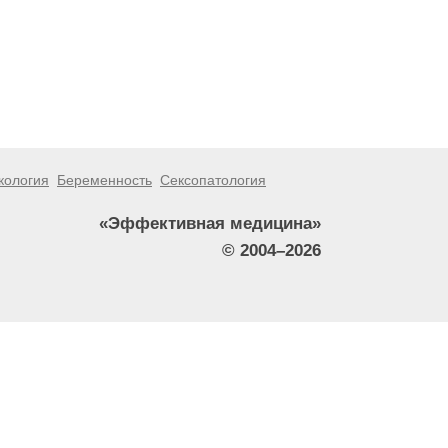
кология
Беременность
Сексопатология
«Эффективная медицина»
© 2004–2026
тители сайта не должны использовать их в качестве
зникшие в результате использования информации,