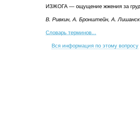
ИЗЖОГА — ощущение жжения за груди
B. Pивкин, A. Бpoнштeйн, A. Лишaнcк
Словарь терминов...
Вся информация по этому вопросу