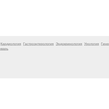
Кардиология
Гастроэнтерология
Эндокринология
Урология
Гине
оварь
 информационный характер и не являются публичной офертой. Посе
 несёт ответственности за возможные негативные последствия, во
размещенной на данной странице.