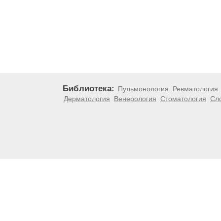
Библиотека:
Пульмонология
Ревматология
Дерматология
Венерология
Стоматология
Сл
Материалы, размещенные на данной странице, носят
медицинских рекомендаций. ООО «ТН-Клиника» не