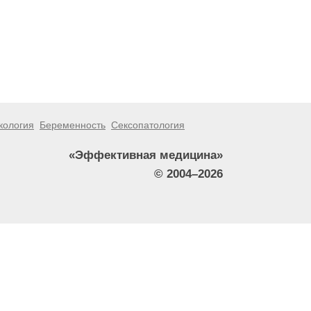
кология
Беременность
Сексопатология
«Эффективная медицина»
© 2004–2026
тители сайта не должны использовать их в качестве
зникшие в результате использования информации,