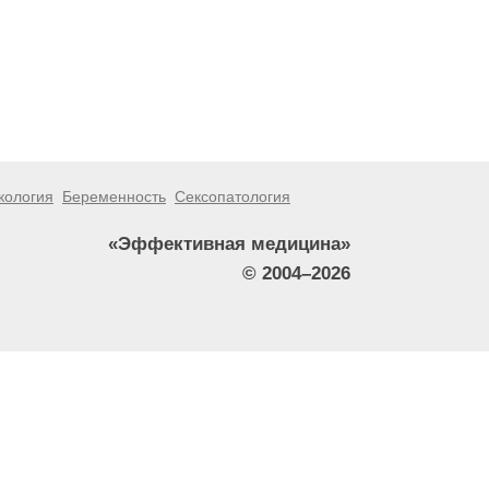
кология
Беременность
Сексопатология
«Эффективная медицина»
© 2004–2026
тители сайта не должны использовать их в качестве
зникшие в результате использования информации,