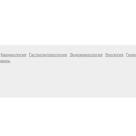
Кардиология
Гастроэнтерология
Эндокринология
Урология
Гине
оварь
 информационный характер и не являются публичной офертой. Посе
 несёт ответственности за возможные негативные последствия, во
размещенной на данной странице.