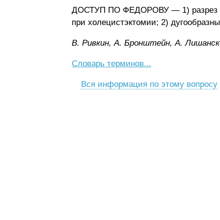
ДОСТУП ПО ФЕДОРОВУ — 1) разрез бр
при холецистэктомии; 2) дугообразный
B. Pивкин, A. Бpoнштeйн, A. Лишaнcк
Словарь терминов...
Вся информация по этому вопросу