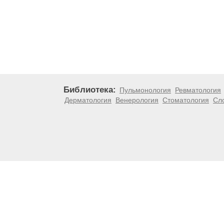
Библиотека:
Пульмонология
Ревматология
Дерматология
Венерология
Стоматология
Сл
Материалы, размещенные на данной странице, носят
медицинских рекомендаций. ООО «ТН-Клиника» не