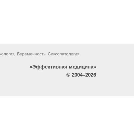
кология
Беременность
Сексопатология
«Эффективная медицина»
© 2004–2026
тители сайта не должны использовать их в качестве
зникшие в результате использования информации,