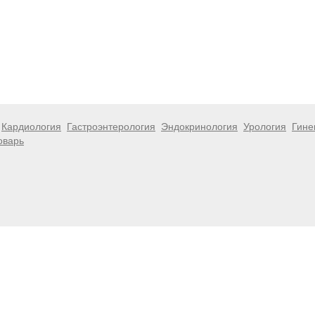
Кардиология
Гастроэнтерология
Эндокринология
Урология
Гине
оварь
 информационный характер и не являются публичной офертой. Посе
 несёт ответственности за возможные негативные последствия, во
размещенной на данной странице.