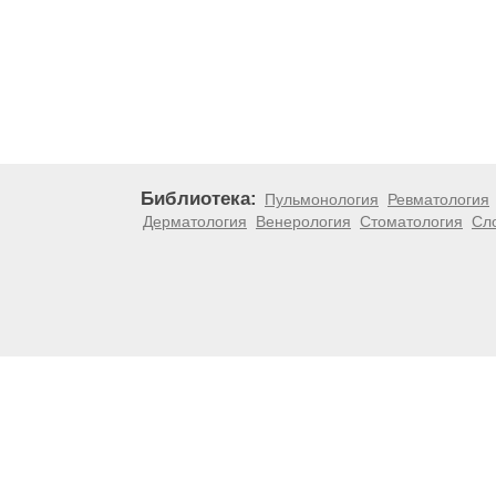
Библиотека:
Пульмонология
Ревматология
Дерматология
Венерология
Стоматология
Сл
Материалы, размещенные на данной странице, носят
медицинских рекомендаций. ООО «ТН-Клиника» не