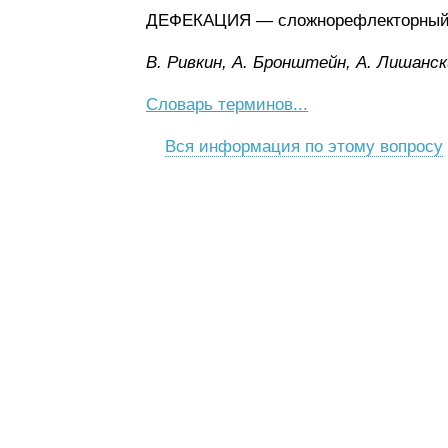
ДЕФЕКАЦИЯ — сложнорефлекторный ак
B. Pивкин, A. Бpoнштeйн, A. Лишaнcк
Словарь терминов...
Вся информация по этому вопросу