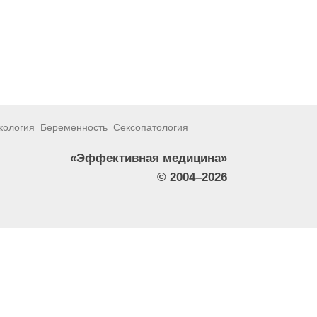
кология
Беременность
Сексопатология
«Эффективная медицина»
© 2004–2026
тители сайта не должны использовать их в качестве
зникшие в результате использования информации,