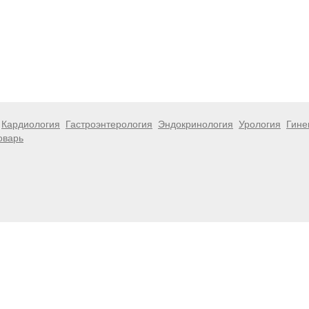
Кардиология
Гастроэнтерология
Эндокринология
Урология
Гине
оварь
 информационный характер и не являются публичной офертой. Посе
 несёт ответственности за возможные негативные последствия, во
размещенной на данной странице.