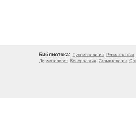
Библиотека:
Пульмонология
Ревматология
Дерматология
Венерология
Стоматология
Сл
Материалы, размещенные на данной странице, носят
медицинских рекомендаций. ООО «ТН-Клиника» не