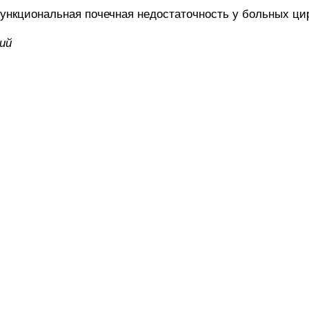
ональная почечная недостаточность у больных цир
ий